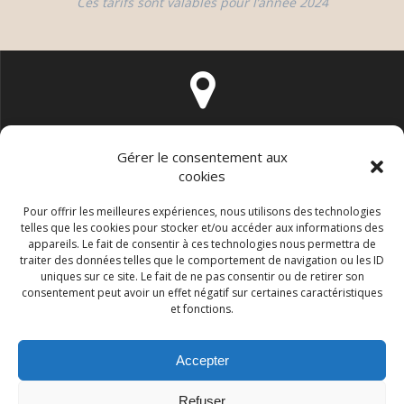
Ces tarifs sont valables pour l’année 2024
Studio 28 rue du Moulin 62149 Givenchy les la Bassée
Gérer le consentement aux
cookies
Pour offrir les meilleures expériences, nous utilisons des technologies
telles que les cookies pour stocker et/ou accéder aux informations des
appareils. Le fait de consentir à ces technologies nous permettra de
traiter des données telles que le comportement de navigation ou les ID
mjphoto62@gmail.com jopsbrouard.marie@gmail.com
uniques sur ce site. Le fait de ne pas consentir ou de retirer son
consentement peut avoir un effet négatif sur certaines caractéristiques
et fonctions.
Accepter
0674207488
Refuser