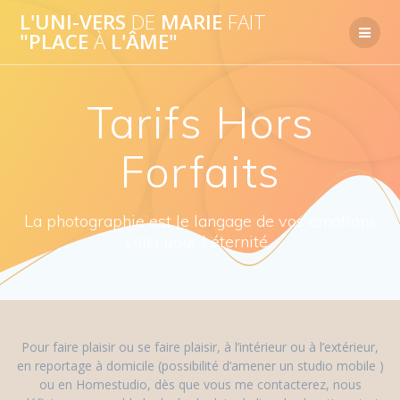
Skip
L'UNI-VERS
DE
MARIE
FAIT
to
"PLACE
À
L'ÂME"
content
Tarifs Hors
Forfaits
La photographie est le langage de vos émotions
saisi pour l éternité...
Pour faire plaisir ou se faire plaisir, à l’intérieur ou à l’extérieur,
en reportage à domicile (possibilité d’amener un studio mobile )
ou en Homestudio, dès que vous me contacterez, nous